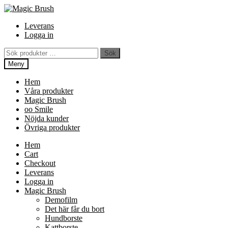
Hoppa
Hoppa
Hoppa
till
till
till
Leverans
innehåll
navigering
innehåll
Logga in
Sök
Sök
efter:
Meny
Hem
Våra produkter
Magic Brush
oo Smile
Nöjda kunder
Övriga produkter
Hem
Cart
Checkout
Leverans
Logga in
Magic Brush
Demofilm
Det här får du bort
Hundborste
Kattborste