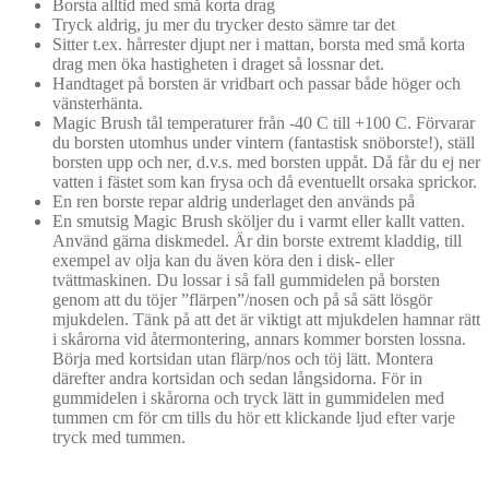
Borsta alltid med små korta drag
Tryck aldrig, ju mer du trycker desto sämre tar det
Sitter t.ex. hårrester djupt ner i mattan, borsta med små korta
drag men öka hastigheten i draget så lossnar det.
Handtaget på borsten är vridbart och passar både höger och
vänsterhänta.
Magic Brush tål temperaturer från -40 C till +100 C. Förvarar
du borsten utomhus under vintern (fantastisk snöborste!), ställ
borsten upp och ner, d.v.s. med borsten uppåt. Då får du ej ner
vatten i fästet som kan frysa och då eventuellt orsaka sprickor.
En ren borste repar aldrig underlaget den används på
En smutsig Magic Brush sköljer du i varmt eller kallt vatten.
Använd gärna diskmedel. Är din borste extremt kladdig, till
exempel av olja kan du även köra den i disk- eller
tvättmaskinen. Du lossar i så fall gummidelen på borsten
genom att du töjer ”flärpen”/nosen och på så sätt lösgör
mjukdelen. Tänk på att det är viktigt att mjukdelen hamnar rätt
i skårorna vid återmontering, annars kommer borsten lossna.
Börja med kortsidan utan flärp/nos och töj lätt. Montera
därefter andra kortsidan och sedan långsidorna. För in
gummidelen i skårorna och tryck lätt in gummidelen med
tummen cm för cm tills du hör ett klickande ljud efter varje
tryck med tummen.