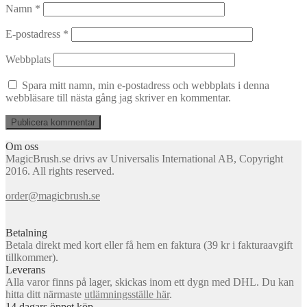
Namn
*
E-postadress
*
Webbplats
Spara mitt namn, min e-postadress och webbplats i denna
webbläsare till nästa gång jag skriver en kommentar.
Om oss
MagicBrush.se drivs av Universalis International AB, Copyright
2016. All rights reserved.
order@magicbrush.se
Betalning
Betala direkt med kort eller få hem en faktura (39 kr i fakturaavgift
tillkommer).
Leverans
Alla varor finns på lager, skickas inom ett dygn med DHL. Du kan
hitta ditt närmaste
utlämningsställe här
.
14 dagars öppet köp