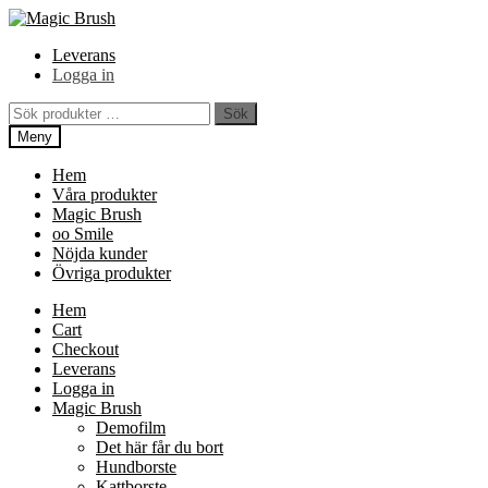
Hoppa
Hoppa
Hoppa
till
till
till
Leverans
innehåll
navigering
innehåll
Logga in
Sök
Sök
efter:
Meny
Hem
Våra produkter
Magic Brush
oo Smile
Nöjda kunder
Övriga produkter
Hem
Cart
Checkout
Leverans
Logga in
Magic Brush
Demofilm
Det här får du bort
Hundborste
Kattborste