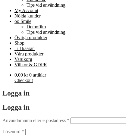
Tips vid användning
My Account
Nöjda kunder
oo Smile
Demofilm
Tips vid användning
Övriga produkter
Shop
Till kassan
Våra produkter
Varukorg
Villkor & GDPR
0,00
kr
0 artiklar
Checkout
Logga in
Logga in
Obligatoriskt
Användarnamn eller e-postadress
*
Obligatoriskt
Lösenord
*