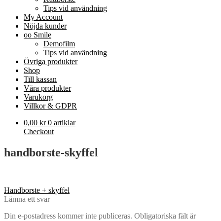
Tips vid användning
My Account
Nöjda kunder
oo Smile
Demofilm
Tips vid användning
Övriga produkter
Shop
Till kassan
Våra produkter
Varukorg
Villkor & GDPR
0,00
kr
0 artiklar
Checkout
handborste-skyffel
Inläggsnavigering
Föregående
Handborste + skyffel
inlägg:
Lämna ett svar
Din e-postadress kommer inte publiceras.
Obligatoriska fält är