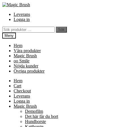
Hoppa
Hoppa
Hoppa
till
till
till
Leverans
innehåll
navigering
innehåll
Logga in
Sök
Sök
efter:
Meny
Hem
Våra produkter
Magic Brush
oo Smile
Nöjda kunder
Övriga produkter
Hem
Cart
Checkout
Leverans
Logga in
Magic Brush
Demofilm
Det här får du bort
Hundborste
Kattborste