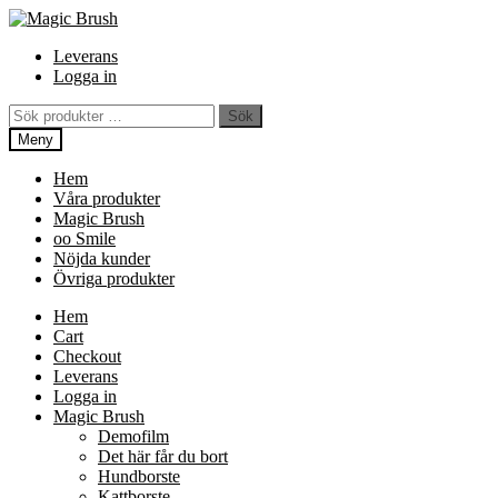
Hoppa
Hoppa
Hoppa
till
till
till
Leverans
innehåll
navigering
innehåll
Logga in
Sök
Sök
efter:
Meny
Hem
Våra produkter
Magic Brush
oo Smile
Nöjda kunder
Övriga produkter
Hem
Cart
Checkout
Leverans
Logga in
Magic Brush
Demofilm
Det här får du bort
Hundborste
Kattborste