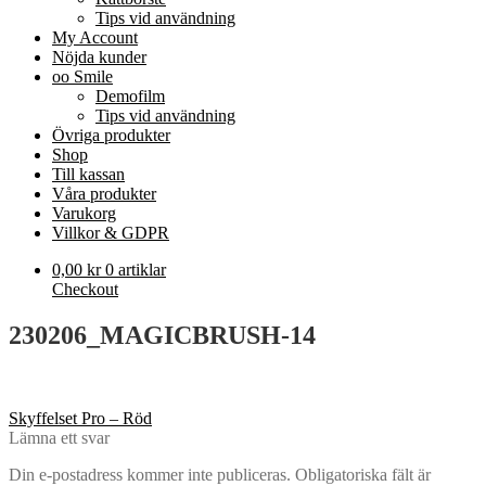
Tips vid användning
My Account
Nöjda kunder
oo Smile
Demofilm
Tips vid användning
Övriga produkter
Shop
Till kassan
Våra produkter
Varukorg
Villkor & GDPR
0,00
kr
0 artiklar
Checkout
230206_MAGICBRUSH-14
Inläggsnavigering
Föregående
Skyffelset Pro – Röd
inlägg:
Lämna ett svar
Din e-postadress kommer inte publiceras.
Obligatoriska fält är